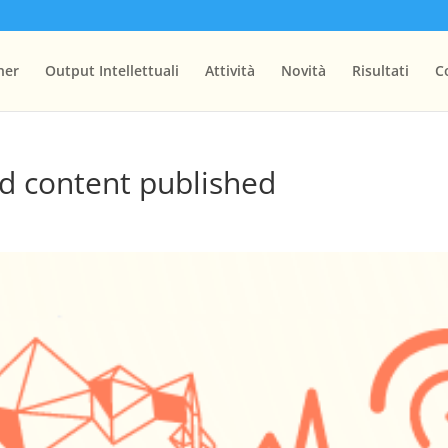
ner
Output Intellettuali
Attività
Novità
Risultati
C
and content published