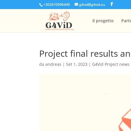
+302610996440
g4vid@g4vid.eu
Il progetto
Part
Project final results 
da
andreas
|
Set 1, 2023
|
G4Vid Project news